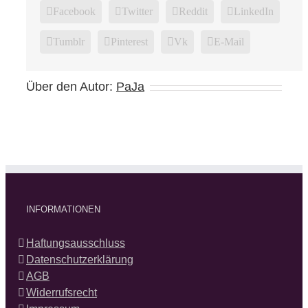
Facebook
Twitter
Reddit
LinkedIn
Tumblr
Pinterest
Vk
E-Mail
Über den Autor:
PaJa
INFORMATIONEN
Haftungsausschluss
Datenschutzerklärung
AGB
Widerrufsrecht