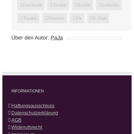
Facebook
Twitter
Reddit
LinkedIn
Tumblr
Pinterest
Vk
E-Mail
Über den Autor:
PaJa
INFORMATIONEN
Haftungsausschluss
Datenschutzerklärung
AGB
Widerrufsrecht