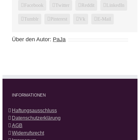
Facebook
Twitter
Reddit
LinkedIn
Tumblr
Pinterest
Vk
E-Mail
Über den Autor:
PaJa
INFORMATIONEN
Haftungsausschluss
Datenschutzerklärung
AGB
Widerrufsrecht