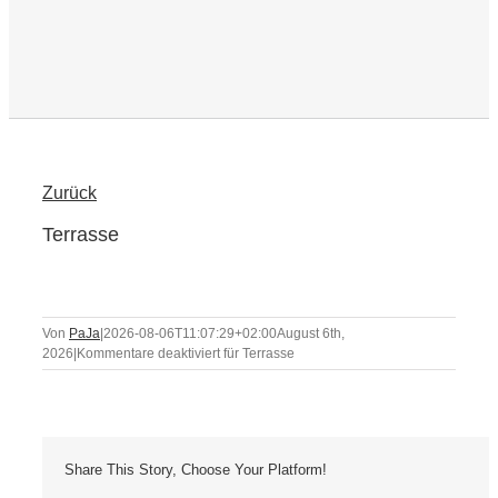
Zurück
Terrasse
Von
PaJa
|
2026-08-06T11:07:29+02:00
August 6th,
2026
|
Kommentare deaktiviert
für Terrasse
Share This Story, Choose Your Platform!