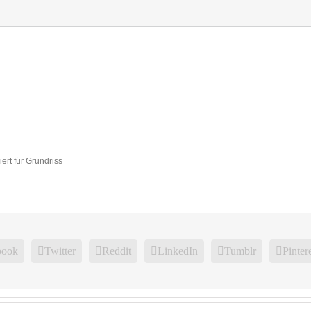
ert
für Grundriss
book
Twitter
Reddit
LinkedIn
Tumblr
Pinter