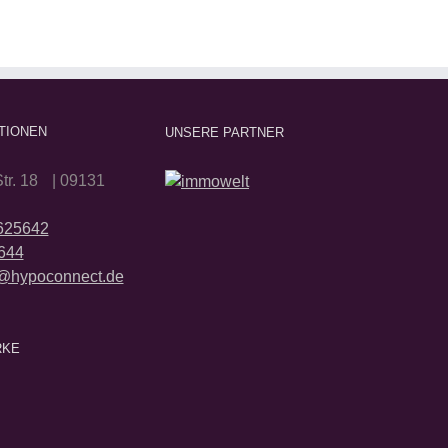
TIONEN
UNSERE PARTNER
tr. 18 | 09131
2625642
644
@hypoconnect.de
RKE