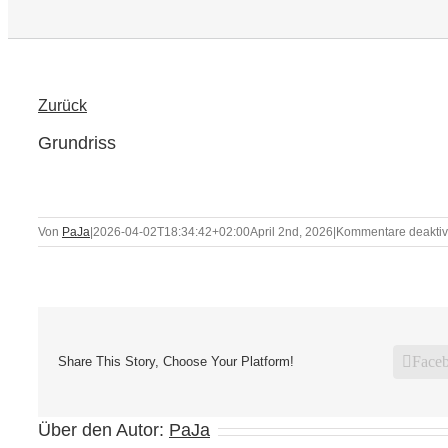
Zurück
Grundriss
Von
PaJa
|
2026-04-02T18:34:42+02:00
April 2nd, 2026
|
Kommentare deaktivi
Face
Share This Story, Choose Your Platform!
Über den Autor:
PaJa