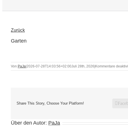
Zurück
Garten
Von
PaJa
|
2026-07-28T14:03:56+02:00
Juli 28th, 2026
|
Kommentare deaktivi
Face
Share This Story, Choose Your Platform!
Über den Autor:
PaJa