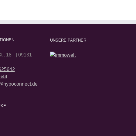
TIONEN
UNSERE PARTNER
tr. 18 | 09131
2625642
644
@hypoconnect.de
RKE