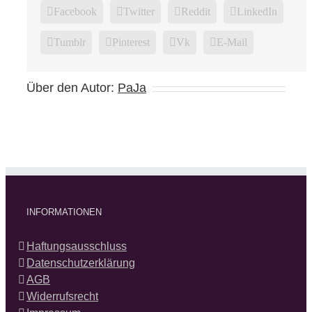
Facebook
Twitter
Reddit
LinkedIn
Tumblr
Pinterest
Vk
E-Mail
Über den Autor:
PaJa
INFORMATIONEN
Haftungsausschluss
Datenschutzerklärung
AGB
Widerrufsrecht