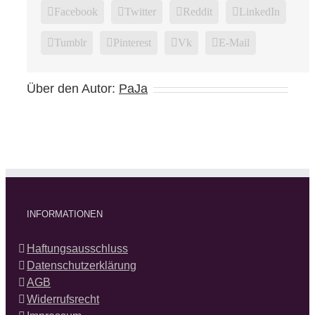
Facebook
Twitter
Reddit
LinkedIn
Tumblr
Pinterest
Vk
E-Mail
Über den Autor:
PaJa
INFORMATIONEN
Haftungsausschluss
Datenschutzerklärung
AGB
Widerrufsrecht