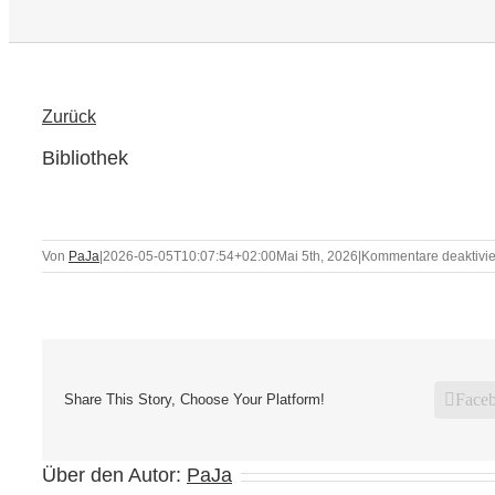
Zurück
Bibliothek
Von
PaJa
|
2026-05-05T10:07:54+02:00
Mai 5th, 2026
|
Kommentare deaktivie
Face
Share This Story, Choose Your Platform!
Über den Autor:
PaJa