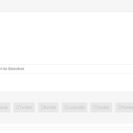
rt
für Bibliothek
book
Twitter
Reddit
LinkedIn
Tumblr
Pinter