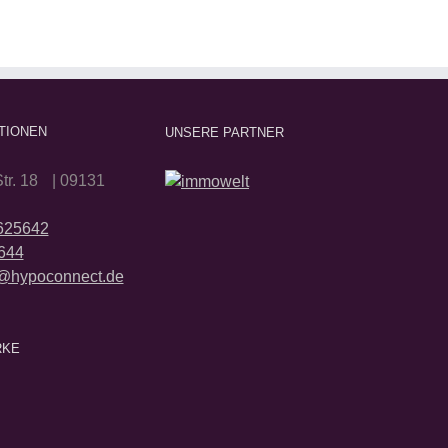
TIONEN
UNSERE PARTNER
tr. 18 | 09131
2625642
644
@hypoconnect.de
RKE