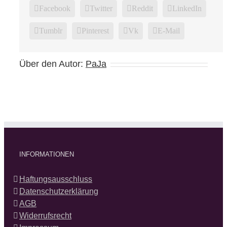
Facebook
Twitter
Reddit
LinkedIn
Tumblr
Pinterest
Vk
E-Mail
Über den Autor:
PaJa
INFORMATIONEN
Haftungsausschluss
Datenschutzerklärung
AGB
Widerrufsrecht