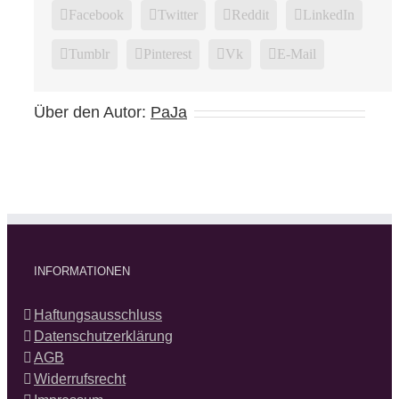
Facebook
Twitter
Reddit
LinkedIn
Tumblr
Pinterest
Vk
E-Mail
Über den Autor:
PaJa
INFORMATIONEN
Haftungsausschluss
Datenschutzerklärung
AGB
Widerrufsrecht