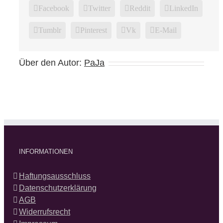
Facebook
Twitter
Reddit
LinkedIn
Tumblr
Pinterest
Vk
E-Mail
Über den Autor:
PaJa
INFORMATIONEN
Haftungsausschluss
Datenschutzerklärung
AGB
Widerrufsrecht