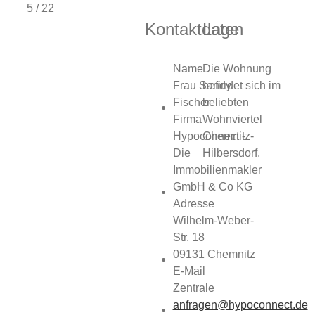
5 / 22
Kontaktdaten
Lage
Name
Die Wohnung
Frau Sandy
befindet sich im
Fischer
beliebten
Firma
Wohnviertel
Hypoconnect -
Chemnitz-
Die
Hilbersdorf.
Immobilienmakler
GmbH & Co KG
Adresse
Wilhelm-Weber-
Str. 18
09131
Chemnitz
E-Mail
Zentrale
anfragen@hypoconnect.de