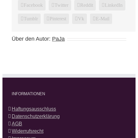
Facebook
Twitter
Reddit
LinkedIn
Tumblr
Pinterest
Vk
E-Mail
Über den Autor:
PaJa
INFORMATIONEN
Haftungsausschluss
Datenschutzerklärung
AGB
Widerrufsrecht