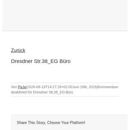
Zurück
Dresdner Str.38_EG Büro
Von
PaJa
|
2026-06-18T14:27:28+02:00
Juni 18th, 2026
|
Kommentare
deaktiviert
für Dresdner Str.38_EG Büro
Share This Story, Choose Your Platform!