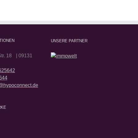
TIONEN
UNSERE PARTNER
tr. 18 | 09131
2625642
644
@hypoconnect.de
RKE