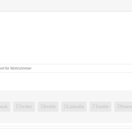
ert
für Wohnzimmer
book
Twitter
Reddit
LinkedIn
Tumblr
Pinter