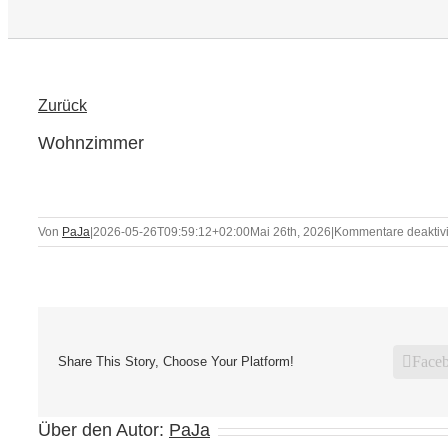
Zurück
Wohnzimmer
Von
PaJa
|
2026-05-26T09:59:12+02:00
Mai 26th, 2026
|
Kommentare deaktivi
Face
Share This Story, Choose Your Platform!
Über den Autor:
PaJa