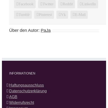
Facebook
Twitter
Reddit
LinkedIn
Tumblr
Pinterest
Vk
E-Mail
Über den Autor:
PaJa
INFORMATIONEN
Haftungsausschluss
Datenschutzerklärung
AGB
Widerrufsrecht