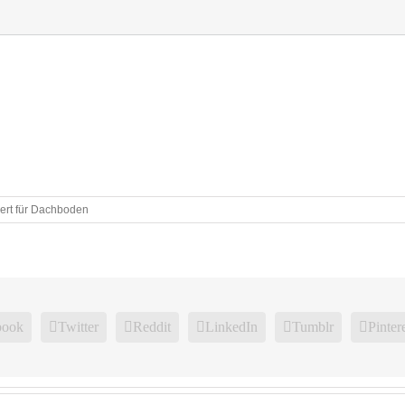
ert
für Dachboden
book
Twitter
Reddit
LinkedIn
Tumblr
Pinter