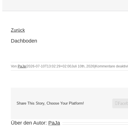
Zurück
Dachboden
Von
PaJa
|
2026-07-10T13:02:29+02:00
Juli 10th, 2026
|
Kommentare deaktivi
Face
Share This Story, Choose Your Platform!
Über den Autor:
PaJa