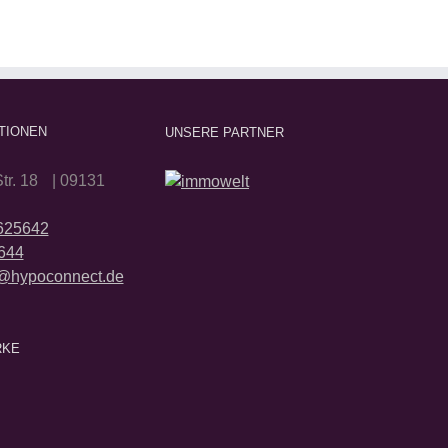
TIONEN
UNSERE PARTNER
tr. 18 | 09131
2625642
644
@hypoconnect.de
RKE