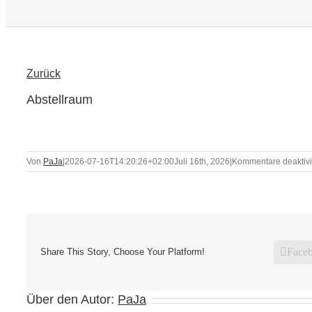
Zurück
Abstellraum
Von
PaJa
|
2026-07-16T14:20:26+02:00
Juli 16th, 2026
|
Kommentare deaktivi
Face
Share This Story, Choose Your Platform!
Über den Autor:
PaJa