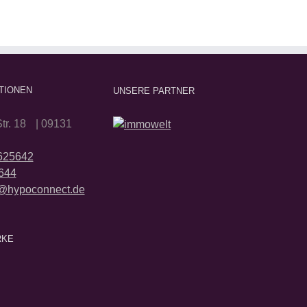
TIONEN
UNSERE PARTNER
tr. 18 | 09131
2625642
644
@hypoconnect.de
RKE