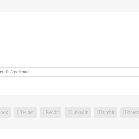
ert
für Abstellraum
book
Twitter
Reddit
LinkedIn
Tumblr
Pinter