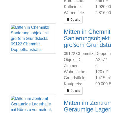
Bürofläche:
256 m²
Kaltmiete:
1.920,00
Warmmiete:
2.816,00
Details
Mitten in Chemnitz
Sanierungsobjekt 
großem Grundstüc
09122 Chemnitz, Doppelha
Objekt ID:
A2577
Zimmer:
6
Wohnfläche:
120 m²
Grundstück:
1.415 m²
Kaufpreis:
99.000 
Details
Mitten im Zentrum
Geräumige Lagerh