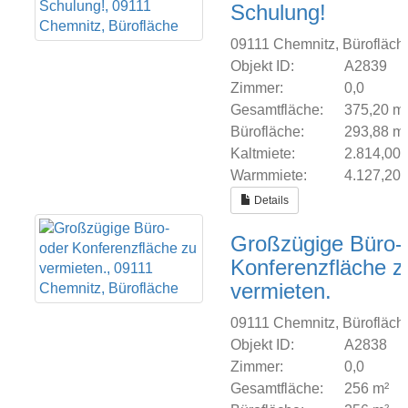
Schulung!
09111 Chemnitz, Bürofläch
Objekt ID:
A2839
Zimmer:
0,0
Gesamtfläche:
375,20 m
Bürofläche:
293,88 m
Kaltmiete:
2.814,00
Warmmiete:
4.127,20
Details
Großzügige Büro-
Konferenzfläche z
vermieten.
09111 Chemnitz, Bürofläch
Objekt ID:
A2838
Zimmer:
0,0
Gesamtfläche:
256 m²