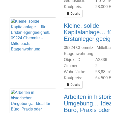
Grundstück:
1.073 m²
Kaufpreis:
28.000 
Details
Kleine, solide
Kapitalanlage… fü
Erstanleger geeign
09224 Chemnitz - Mittelbac
Etagenwohnung
Objekt ID:
A2836
Zimmer:
2
Wohnfläche:
53,88 m²
Kaufpreis:
64.500 
Details
Arbeiten in histori
Umgebung… Ideal 
Büro, Praxis oder