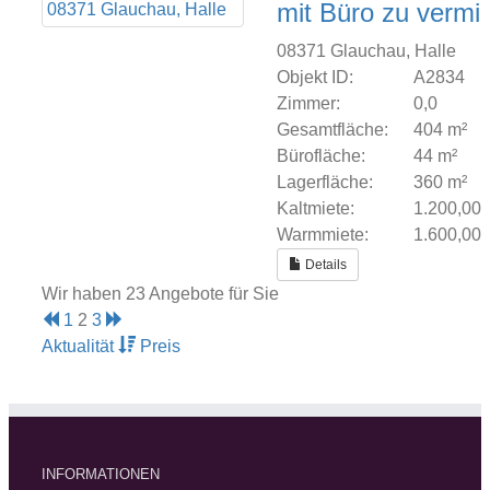
mit Büro zu vermi
08371 Glauchau, Halle
Objekt ID:
A2834
Zimmer:
0,0
Gesamtfläche:
404 m²
Bürofläche:
44 m²
Lagerfläche:
360 m²
Kaltmiete:
1.200,00
Warmmiete:
1.600,00
Details
Wir haben 23 Angebote für Sie
1
2
3
Aktualität
Preis
INFORMATIONEN