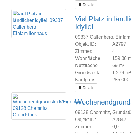
Details
Viel Platz in ländli
Idylle!
09337 Callenberg, Einfami
Objekt ID:
A2797
Zimmer:
4
Wohnfläche:
159,38 m
Nutzfläche
69 m²
Grundstück:
1.279 m²
Kaufpreis:
285.000
Details
Wochenendgrunds
09128 Chemnitz, Grundstü
Objekt ID:
A2842
Zimmer:
0,0