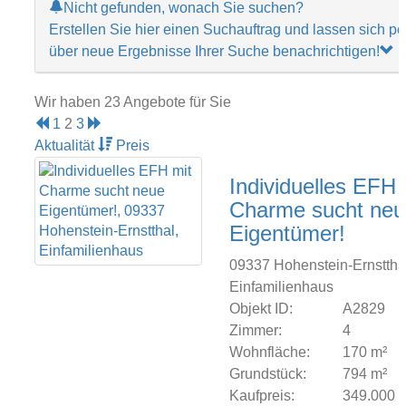
Nicht gefunden, wonach Sie suchen?
Erstellen Sie hier einen Suchauftrag und lassen sich pe
über neue Ergebnisse Ihrer Suche benachrichtigen!
Wir haben 23 Angebote für Sie
1
2
3
Aktualität
Preis
Individuelles EFH 
Charme sucht neu
Eigentümer!
09337 Hohenstein-Ernsttha
Einfamilienhaus
Objekt ID:
A2829
Zimmer:
4
Wohnfläche:
170 m²
Grundstück:
794 m²
Kaufpreis:
349.000